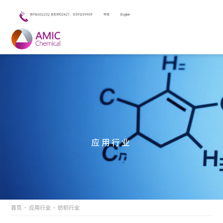
18916502232,18101902427，13391259909
中文
English
应用行业
首页
应用行业
纺织行业
>
>