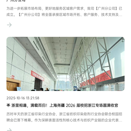
为进一步拓展市场布局，更好地服务区域客户需求，我司【广州分公司】已
成立。【广州分公司】将全面承接区域市场开拓、客户服务、技术支持及项
目落地等相关业务，依托总部成熟的产品体系与专业的服务团队，为广大客
户提供更加高效、便捷、本地化的支持与保障。【广州分公司】地址：广州
市黄埔区光谱中路11号云升科学园B2栋3A
2025-10-16 13:21:58
🌟 浙里相逢，满载而归！上海尧疆 2026 届校招浙江专场圆满收官​
历时半天的浙江省印染行业协会、浙江省纺织印染助剂行业协会联合校园招
聘会已落下帷幕。作为深耕表面活性剂核心技术与纺织产业链的企业代表，
上海尧疆化学与百余名纺织、化工、材料专业学子面对面交流，在浙江这片