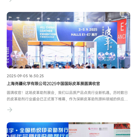
纺织印染产业沃土上，播下了 “产才共融” 的新种子！📸 招聘会高光时刻：
每一份相遇都充满可能虽为首次以 “
2025-09-05 16:30:25
上海尧疆化学有限公司2025中国国际皮革展圆满收官
圆满收官！这场皮革助剂展会，我们以品质产品点亮行业新机遇。历时数日
的皮革助剂行业盛会已正式落下帷幕，作为深耕皮革助剂原料领域的供应
商，我们带着核心产品与专业服务全程参与，在展会现场收获了无数认可与
期待，为此次展会画上了圆满句号。展会期间，我们重点展示了几大大明星
产品 ——进口油醇与油醇聚氧乙烯醚，特殊